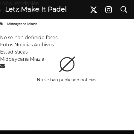
Inicio
Inscripción
search
search
Letz Make It Padel
Letz Make It Padel
Noticias
Calendario/Cuadros
Inicio
Inscripción
Calendario / Cuadros
Middaycana Miazia
Middaycana Miazia
No se han definido fases
No se han definido fases
Fotos
Noticias
Archivos
Estadísticas
Fotos
Noticias
Archivos
Middaycana Miazia
Estadísticas
Middaycana Miazia
Noticias
Información y novedades del
No se han publicado noticias.
torneo.
Más leidas