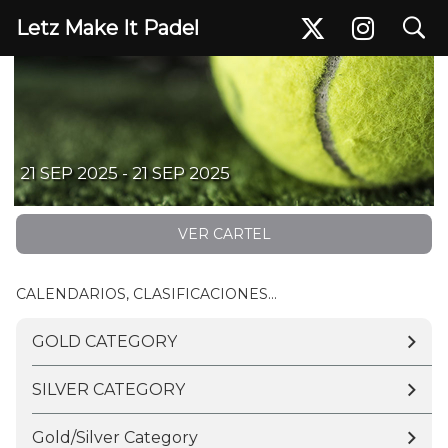
search
Letz Make It Padel
Women Tournament - September 21, 2025
21 SEP 2025 - 21 SEP 2025
VER CARTEL
CALENDARIOS, CLASIFICACIONES...
GOLD CATEGORY
SILVER CATEGORY
Gold/Silver Category