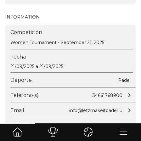
INFORMATION
Competición
Women Tournament - September 21, 2025
Fecha
21/09/2025 a 21/09/2025
Deporte
Pádel
Teléfono(s)
+34661768900
Email
info@letzmakeitpadel.lu
Ubicación
CK SPORTCENTER Kockelscheuer, 20 Rte de
Bettembourg, 1899 Kockelscheuer Luxembourg